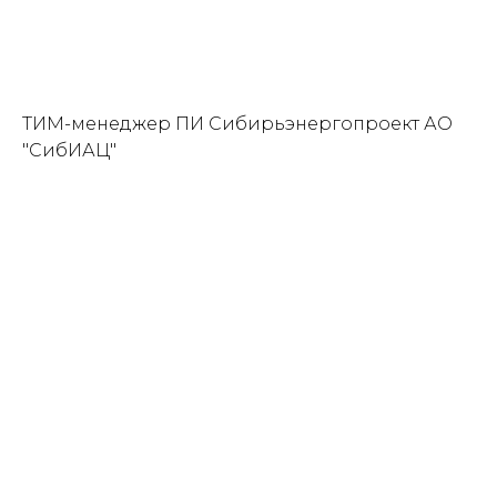
BUY NOW
ТИМ-менеджер ПИ Сибирьэнергопроект АО
"СибИАЦ"